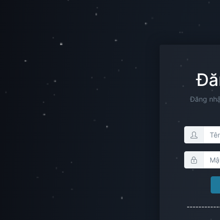
Đă
Đăng nhậ
---------